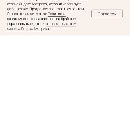
сервис Яндекс. Метрика, который использует
файлы cookie. Продолжая пользоваться сайтом,
Согласен
Вы подтверждаете, что с
Политикой
ознакомлены, соглашаетесь на обработку
В квартире есть:
персональных данных,
в т.ч. по средствам
сервиса Яндекс. Метрика.
обеденная зона
оборудованная кухня:
микроволновая печь, варочная
поверхность, посуда для еды и
готовки
кровать 160*200
стиральная машина
шкаф
гладильная доска, утюг
сушилка для белья
телевизор
фен
ванная
Цена за сутки 3500 р